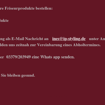
re Friseurprodukte bestellen:
dukte
lung als E-Mail Nachricht an
ines@ip-styling.de
unter An
lden uns zeitnah zur Vereinbarung eines Abholtermines.
nter
03379/203949 eine Whats app senden.
 Sie bleiben gesund.
ass="style4">